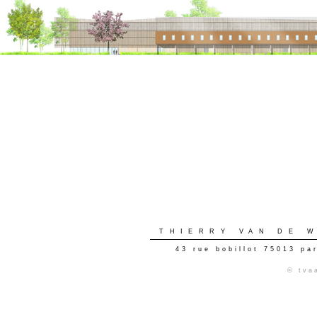
THIERRY VAN DE 
43 rue bobillot 75013 pa
© tva